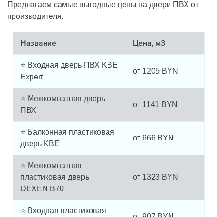
Предлагаем самые выгодные цены на двери ПВХ от
производителя.
Название
Цена, м3
⭐ Входная дверь ПВХ KBE
от
1205
BYN
Expert
⭐ Межкомнатная дверь
от
1141
BYN
ПВХ
⭐ Балконная пластиковая
от
666
BYN
дверь KBE
⭐ Межкомнатная
пластиковая дверь
от
1323
BYN
DEXEN B70
⭐ Входная пластиковая
от
907
BYN