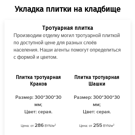
Укладка плитки на кладбище
Тротуарная плитка
Производим отделку могил тротуарной плиткой
по доступной цене для разных слоёв
населения. Наши агенты помогут определиться
с формой и цветом.
Плитка тротуарная
Плитка тротуарная
Краков
Шашки
Размер: 300*300*30
Размер: 300*300*30
мм;
мм;
Пл
Цвет: серая.
Цвет: серая.
286
255
2
2
Цена: от
BYN/м
Цена: от
BYN/м
Ра