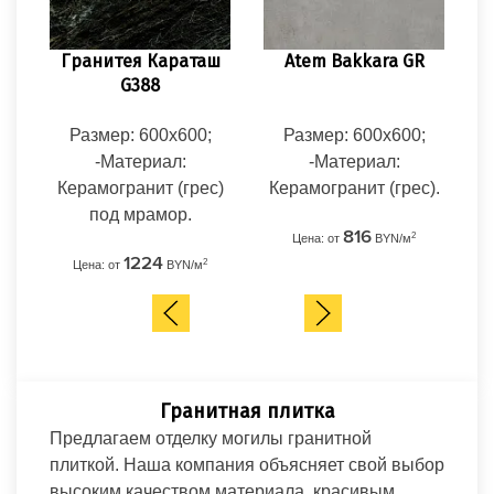
Гранитея Караташ
Atem Bakkara GR
Est
G388
Размер: 600x600;
Размер: 600x600;
Р
-Материал:
-Материал:
Керамогранит (грес)
Керамогранит (грес).
Кер
под мрамор.
816
2
Цена: от
BYN/м
Ц
1224
2
Цена: от
BYN/м
Гранитная плитка
Предлагаем отделку могилы гранитной
плиткой. Наша компания объясняет свой выбор
высоким качеством материала, красивым