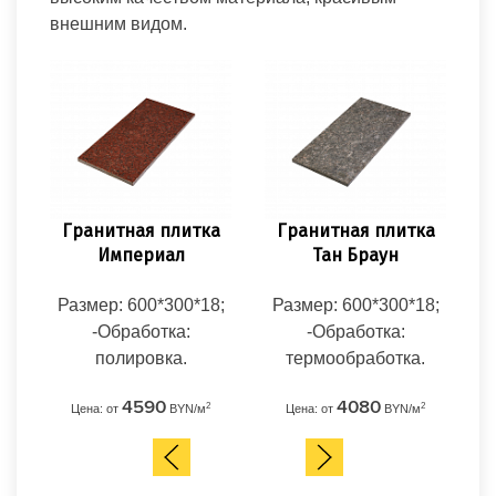
внешним видом.
Гранитная плитка
Гранитная плитка
Г
Империал
Тан Браун
Размер: 600*300*18;
Размер: 600*300*18;
Ра
-Обработка:
-Обработка:
полировка.
термообработка.
т
4590
4080
2
2
Цена: от
BYN/м
Цена: от
BYN/м
Ц