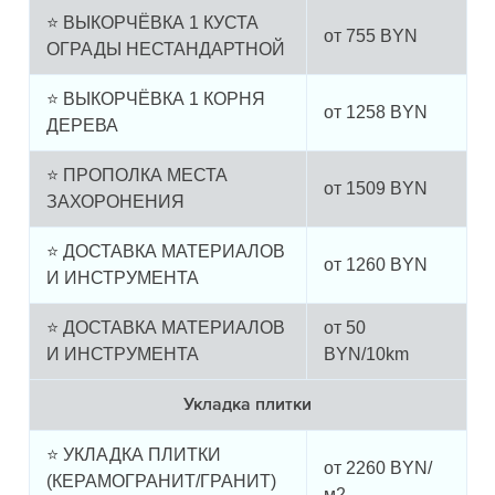
⭐ ВЫКОРЧЁВКА 1 КУСТА
от
755
BYN
ОГРАДЫ НЕСТАНДАРТНОЙ
⭐ ВЫКОРЧЁВКА 1 КОРНЯ
от
1258
BYN
ДЕРЕВА
⭐ ПРОПОЛКА МЕСТА
от
1509
BYN
ЗАХОРОНЕНИЯ
⭐ ДОСТАВКА МАТЕРИАЛОВ
от
1260
BYN
И ИНСТРУМЕНТА
⭐ ДОСТАВКА МАТЕРИАЛОВ
от
50
И ИНСТРУМЕНТА
BYN/10km
Укладка плитки
⭐ УКЛАДКА ПЛИТКИ
от
2260
BYN/
(КЕРАМОГРАНИТ/ГРАНИТ)
м2