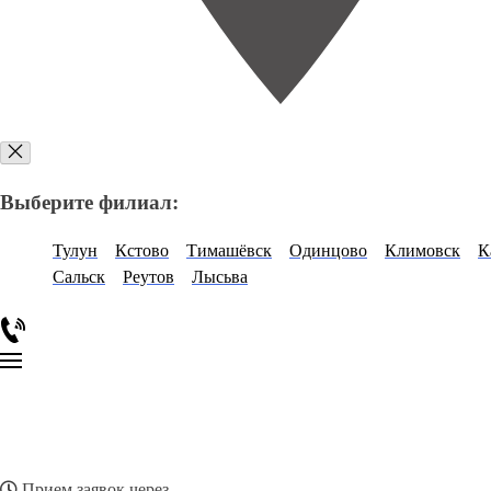
Выберите филиал:
Тулун
Кстово
Тимашёвск
Одинцово
Климовск
К
Сальск
Реутов
Лысьва
Прием заявок через