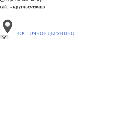
сайт -
круглосуточно
ВОСТОЧНОЕ ДЕГУНИНО
Выберите филиал:
Дербент
Новокуйбышевск
Раменское
Горно-Алтайс
Каспийск
Геленджик
Черёмушки
Ишимбай
8(800)1862102
Заказать звонок
Окна в Восточном Дегунино
Профили
Ст