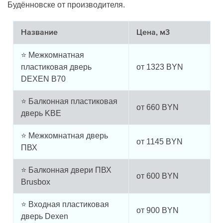
Будённовске от производителя.
Название
Цена, м3
⭐ Межкомнатная
пластиковая дверь
от
1323
BYN
DEXEN B70
⭐ Балконная пластиковая
от
660
BYN
дверь KBE
⭐ Межкомнатная дверь
от
1145
BYN
ПВХ
⭐ Балконная двери ПВХ
от
600
BYN
Brusbox
⭐ Входная пластиковая
от
900
BYN
дверь Dexen