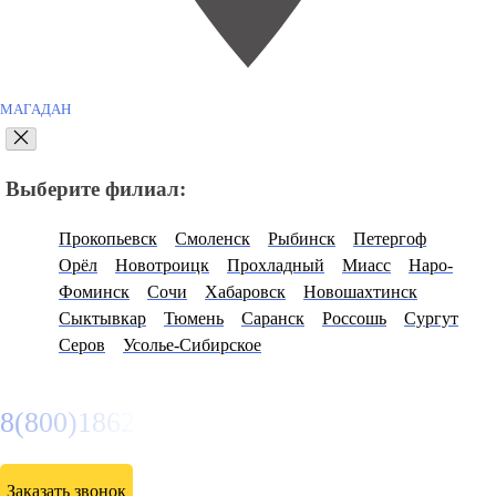
МАГАДАН
Выберите филиал:
Прокопьевск
Смоленск
Рыбинск
Петергоф
Орёл
Новотроицк
Прохладный
Миасс
Наро-
Фоминск
Сочи
Хабаровск
Новошахтинск
Сыктывкар
Тюмень
Саранск
Россошь
Сургут
Серов
Усолье-Сибирское
8(800)1862102
Заказать звонок