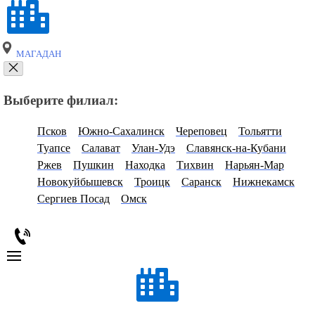
МАГАДАН
Выберите филиал:
Псков
Южно-Сахалинск
Череповец
Тольятти
Туапсе
Салават
Улан-Удэ
Славянск-на-Кубани
Ржев
Пушкин
Находка
Тихвин
Нарьян-Мар
Новокуйбышевск
Троицк
Саранск
Нижнекамск
Сергиев Посад
Омск