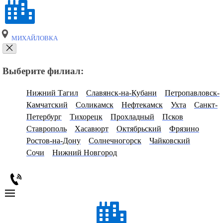
МИХАЙЛОВКА
Выберите филиал:
Нижний Тагил
Славянск-на-Кубани
Петропавловск-
Камчатский
Соликамск
Нефтекамск
Ухта
Санкт-
Петербург
Тихорецк
Прохладный
Псков
Ставрополь
Хасавюрт
Октябрьский
Фрязино
Ростов-на-Дону
Солнечногорск
Чайковский
Сочи
Нижний Новгород