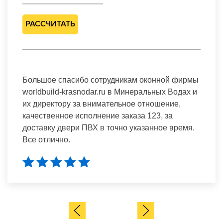
РАССЧИТАТЬ
м оконной фирмы
В данную компанию обратилис
неральных Водах и
пластиковой двери в Минерал
е отношение,
была приятно удивлена комп
за 123, за
подходом. Со мной обговорил
казанное время.
подобрали дверной профиль,
впишется в уже интерьер ква
и установили.