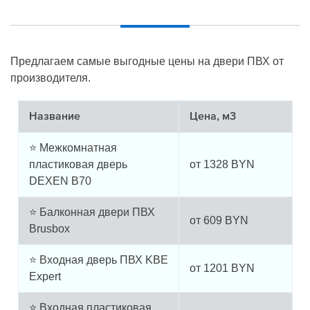
Предлагаем самые выгодные цены на двери ПВХ от
производителя.
Название
Цена, м3
⭐ Межкомнатная
пластиковая дверь
от
1328
BYN
DEXEN B70
⭐ Балконная двери ПВХ
от
609
BYN
Brusbox
⭐ Входная дверь ПВХ KBE
от
1201
BYN
Expert
⭐ Входная пластиковая