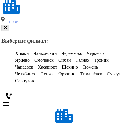
СЕРОВ
Выберите филиал:
Химки
Чайковский
Черемхово
Черкесск
Ярцево
Смоленск
Сибай
Талнах
Троицк
Чапаевск
Хасавюрт
Щекино
Тюмень
Челябинск
Сунжа
Фрязино
Тимашёвск
Сургут
Серпухов