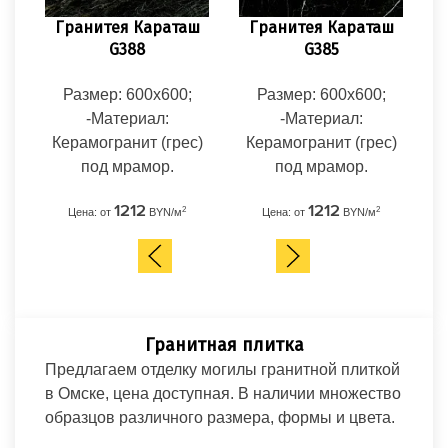
Гранитея Караташ
Гранитея Караташ
E
G388
G385
Размер: 600x600;
Размер: 600x600;
-Материал:
-Материал:
Керамогранит (грес)
Керамогранит (грес)
К
под мрамор.
под мрамор.
1212
1212
2
2
Цена: от
BYN/м
Цена: от
BYN/м
Гранитная плитка
Предлагаем отделку могилы гранитной плиткой
в Омске, цена доступная. В наличии множество
образцов различного размера, формы и цвета.