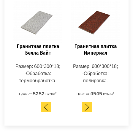
Гранитная плитка
Гранитная плитка
Белла Вайт
Империал
Размер: 600*300*18;
Размер: 600*300*18;
Р
-Обработка:
-Обработка:
термообработка.
полировка.
5252
4545
2
2
Цена: от
BYN/м
Цена: от
BYN/м