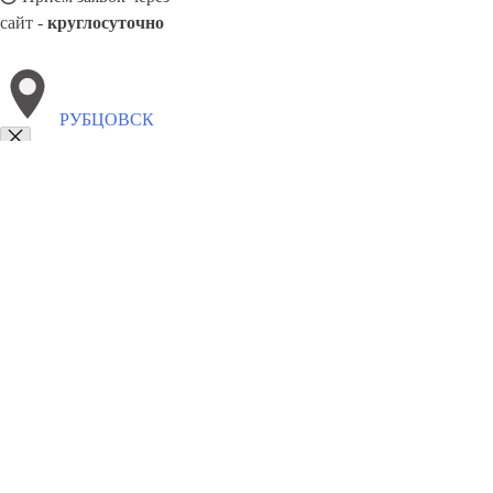
сайт -
круглосуточно
РУБЦОВСК
Выберите филиал:
Туймазы
Туапсе
Черемхово
Усолье-Сибирское
Чер
Тимашёвск
Североморск
Старый Оскол
Чайковский
8(800)1862102
Заказать звонок
Металлоконструкции в Рубцовске
Изготовление
Услуги
Цены
Сотрудн