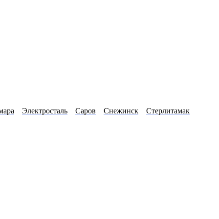
мара
Электросталь
Саров
Снежинск
Стерлитамак