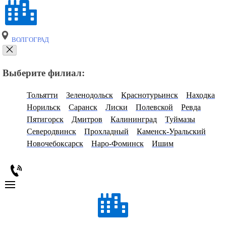
ВОЛГОГРАД
Выберите филиал:
Тольятти
Зеленодольск
Краснотурьинск
Находка
Норильск
Саранск
Лиски
Полевской
Ревда
Пятигорск
Дмитров
Калининград
Туймазы
Северодвинск
Прохладный
Каменск-Уральский
Новочебоксарск
Наро-Фоминск
Ишим