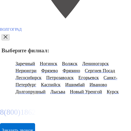
ВОЛГОГРАД
Выберите филиал:
Заречный
Ногинск
Волжск
Лениногорск
Нерюнгри
Фрязево
Фрязино
Сергиев Посад
Лесосибирск
Петрозаводск
Егорьевск
Санкт-
Петербург
Каспийск
Ишимбай
Иваново
Долгопрудный
Лысьва
Новый Уренгой
Курск
8(800)1862102
Заказать звонок