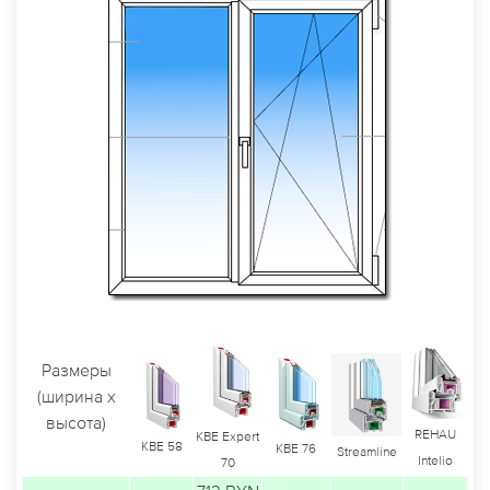
Размеры
(ширина х
высота)
REHAU
KBE Expert
KBE 58
KBE 76
Streamline
Intelio
70