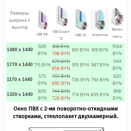
Размеры
(ширина х
высота)
REHAU
KBE Expert
KBE 58
Streamline
KBE 76
Intelio
70
665
818 BYN
1064
1480 х 1440
851 BYN
918 BYN
BYN
798 BYN
BYN
879 BYN
1144
1770 х 1440
715 BYN
915 BYN
987 BYN
858 BYN
BYN
575
707 BYN
920
1170 х 1440
736 BYN
794 BYN
BYN
690 BYN
BYN
605
744 BYN
968
1320 х 1440
774 BYN
835 BYN
BYN
726 BYN
BYN
Окно ПВХ с 2-мя поворотно-откидными
створками, стеклопакет двухкамерный.