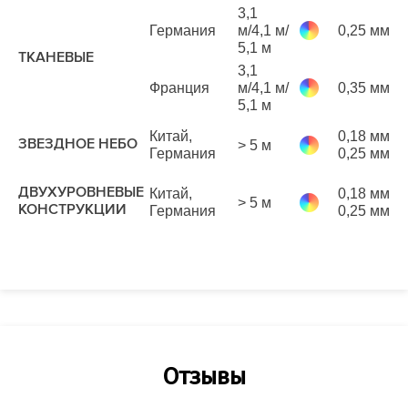
3,1
Германия
м/4,1 м/
0,25 мм
р
5,1 м
м
ТКАНЕВЫЕ
3,1
1
Франция
м/4,1 м/
0,35 мм
р
5,1 м
м
1
Китай,
0,18 мм
ЗВЕЗДНОЕ НЕБО
> 5 м
р
Германия
0,25 мм
м
1
ДВУХУРОВНЕВЫЕ
Китай,
0,18 мм
> 5 м
р
КОНСТРУКЦИИ
Германия
0,25 мм
м
Отзывы