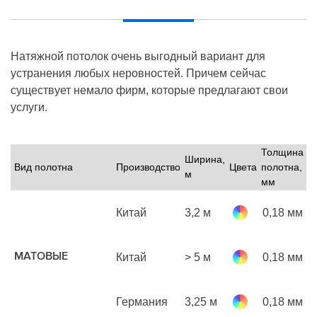
Натяжной потолок очень выгодный вариант для
устранения любых неровностей. Причем сейчас
существует немало фирм, которые предлагают свои
услуги.
Толщина
Ширина,
Вид полотна
Производство
Цвета
полотна,
Ц
м
мм
Китай
3,2 м
0,18 мм
р
м
МАТОВЫЕ
Китай
> 5 м
0,18 мм
р
м
Германия
3,25 м
0,18 мм
р
м