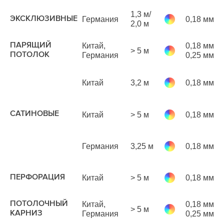
1,3 м/
ЭКСКЛЮЗИВНЫЕ
Германия
0,18 мм
р
2,0 м
м
ПАРЯЩИЙ
Китай,
0,18 мм
> 5 м
р
ПОТОЛОК
Германия
0,25 мм
м
Китай
3,2 м
0,18 мм
р
м
САТИНОВЫЕ
Китай
> 5 м
0,18 мм
р
м
Германия
3,25 м
0,18 мм
р
м
9
ПЕРФОРАЦИЯ
Китай
> 5 м
0,18 мм
р
м
ПОТОЛОЧНЫЙ
Китай,
0,18 мм
> 5 м
р
КАРНИЗ
Германия
0,25 мм
м