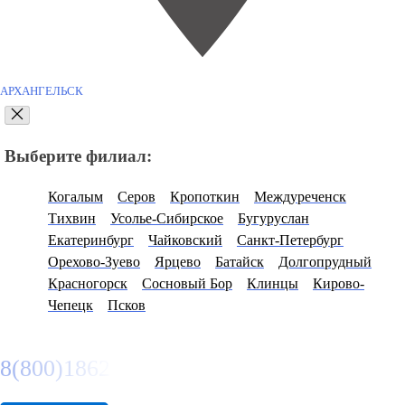
АРХАНГЕЛЬСК
Выберите филиал:
Когалым
Серов
Кропоткин
Междуреченск
Тихвин
Усолье-Сибирское
Бугуруслан
Екатеринбург
Чайковский
Санкт-Петербург
Орехово-Зуево
Ярцево
Батайск
Долгопрудный
Красногорск
Сосновый Бор
Клинцы
Кирово-
Чепецк
Псков
8(800)1862102