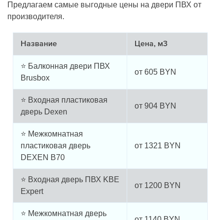
Предлагаем самые выгодные цены на двери ПВХ от
производителя.
Название
Цена, м3
⭐ Балконная двери ПВХ
от
605
BYN
Brusbox
⭐ Входная пластиковая
от
904
BYN
дверь Dexen
⭐ Межкомнатная
пластиковая дверь
от
1321
BYN
DEXEN B70
⭐ Входная дверь ПВХ KBE
от
1200
BYN
Expert
⭐ Межкомнатная дверь
от
1140
BYN