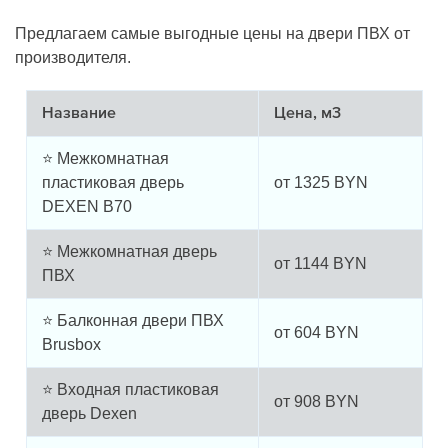
Предлагаем самые выгодные цены на двери ПВХ от
производителя.
Название
Цена, м3
⭐ Межкомнатная
пластиковая дверь
от
1325
BYN
DEXEN B70
⭐ Межкомнатная дверь
от
1144
BYN
ПВХ
⭐ Балконная двери ПВХ
от
604
BYN
Brusbox
⭐ Входная пластиковая
от
908
BYN
дверь Dexen